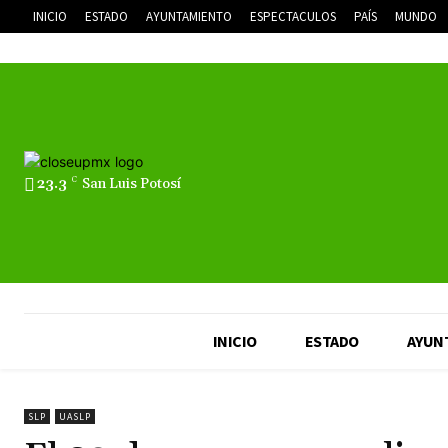
INICIO
ESTADO
AYUNTAMIENTO
ESPECTACULOS
PAÍS
MUNDO
23.3
C
San Luis Potosí
INICIO
ESTADO
AYUN
SLP
UASLP