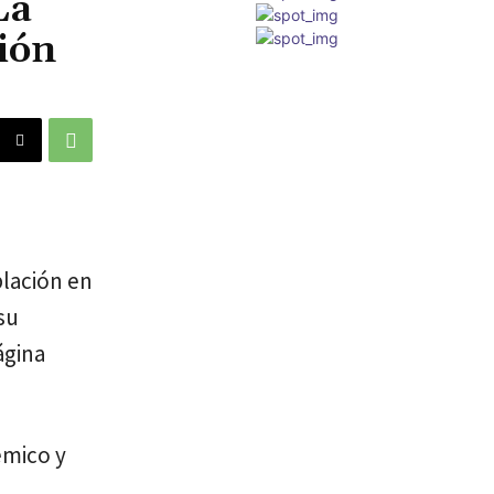
La
ión
blación en
su
ágina
émico y