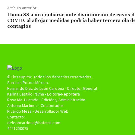
Artículo anterior
Llama SS a no confiarse ante disminución de casos d
COVID, al aflojar medidas podría haber tercera ola d
contagios
©CloseUp.mx. Todos los derechos reservados.
San Luis Potosí México.
Fernando Diaz de León Cardona - Director General
Karina Castillo Palma - Editora-Reportera
Rosa Ma. Hurtado - Edición y Administración
Antonio Martinez - Colaborador
Ricardo Meza - Desarrollador Web
Contacto:
deleoncardona@hotmail.com
4441258075