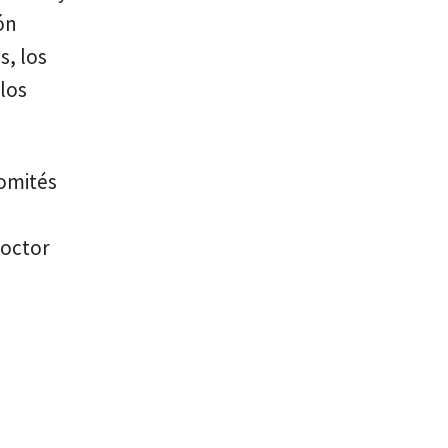
ón
s, los
los
Comités
doctor