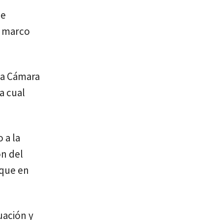
 e
l marco
la Cámara
a cual
 a la
ón del
oque en
uación y