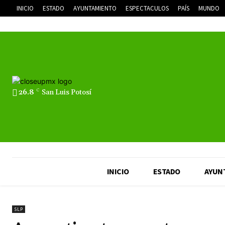
INICIO
ESTADO
AYUNTAMIENTO
ESPECTACULOS
PAÍS
MUNDO
26.8
C
San Luis Potosí
INICIO
ESTADO
AYUN
SLP