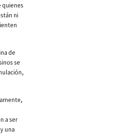
ue quienes
están ni
sienten
ina de
sinos se
mulación,
damente,
n a ser
 y una