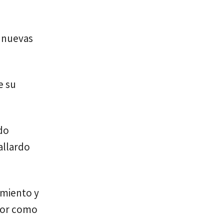
e nuevas
e su
ado
allardo
amiento y
rior como