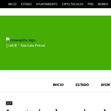
INICIO
ESTADO
AYUNTAMIENTO
ESPECTACULOS
PAÍS
MUNDO
26.8
C
San Luis Potosí
INICIO
ESTADO
AYUN
SLP