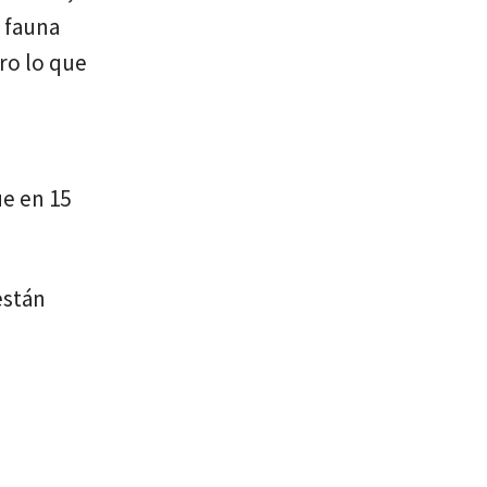
e fauna
ro lo que
ue en 15
están