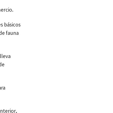
ercio.
es básicos
 de fauna
lleva
 de
ara
nterior,