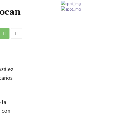
tocan
nzález
tarios
 la
, con