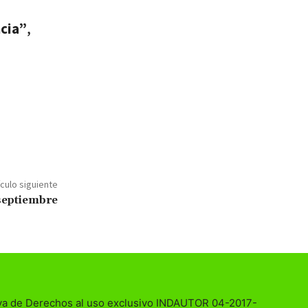
ncia”
,
ículo siguiente
 septiembre
va de Derechos al uso exclusivo INDAUTOR 04-2017-