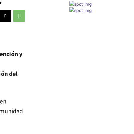
»
vención y
ión del
 en
comunidad