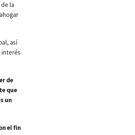
 de la
sahogar
al, así
 interés
er de
nte que
es un
n el fin