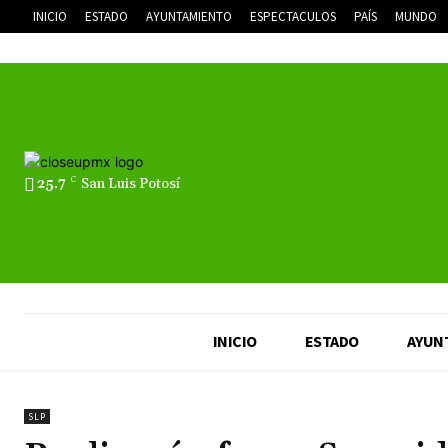
INICIO
ESTADO
AYUNTAMIENTO
ESPECTACULOS
PAÍS
MUNDO
25.7
C
San Luis Potosí
INICIO
ESTADO
AYUN
SLP