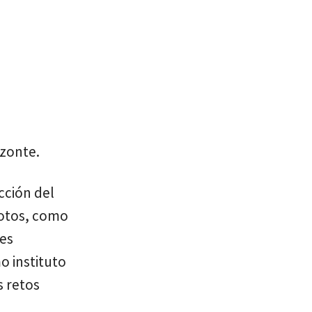
izonte.
ección del
votos, como
res
o instituto
s retos