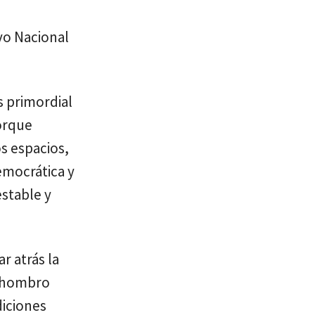
ivo Nacional
s primordial
porque
s espacios,
emocrática y
estable y
r atrás la
, hombro
diciones