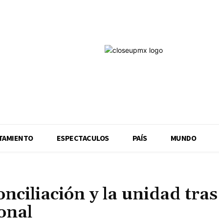
17.2
C
San Luis Potosí
TAMIENTO
ESPECTACULOS
PAÍS
MUNDO
nciliación y la unidad tras
onal