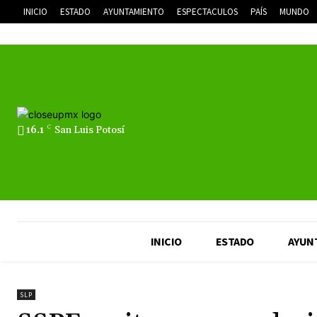
INICIO
ESTADO
AYUNTAMIENTO
ESPECTACULOS
PAÍS
MUNDO
16.1
C
San Luis Potosí
INICIO
ESTADO
AYUN
SLP