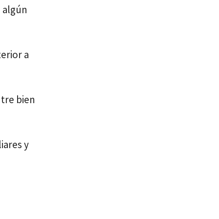
e algún
erior a
tre bien
iares y