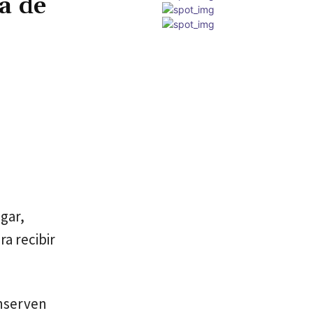
a de
lgar,
a recibir
onserven