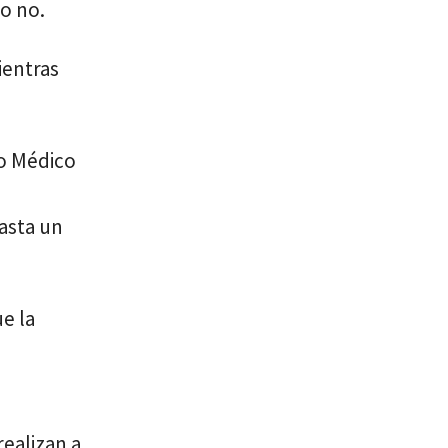
 o no.
ientras
ro Médico
asta un
e la
realizan a