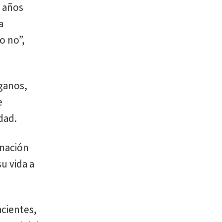
0 años
a
o no”,
ganos,
e
dad.
onación
u vida a
acientes,