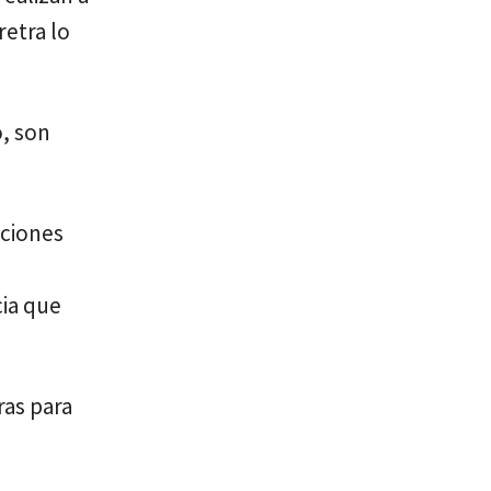
retra lo
o, son
nciones
cia que
ras para