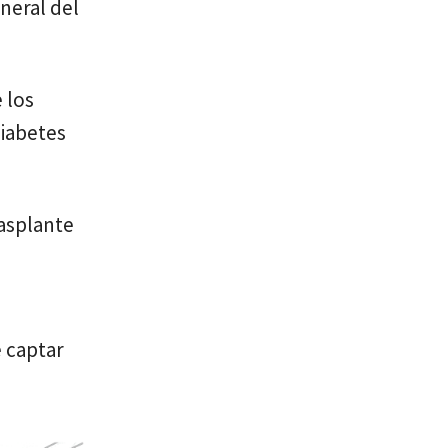
neral del
 los
diabetes
rasplante
 captar