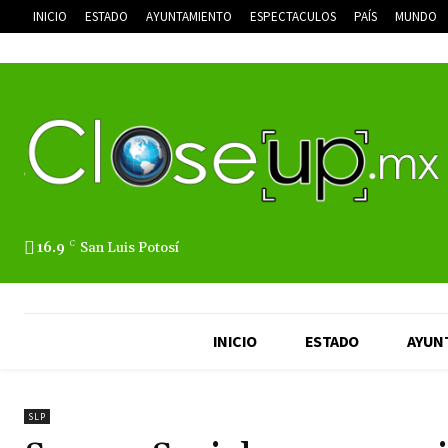
INICIO
ESTADO
AYUNTAMIENTO
ESPECTACULOS
PAÍS
MUNDO
16.9
C
San Luis Potosí
INICIO
ESTADO
AYUN
SLP