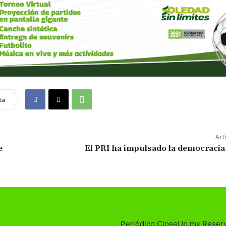
ta
Art
e
El PRI ha impulsado la democracia
Periódico CloseUp.mx Reser