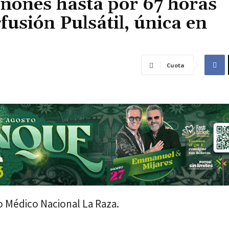
iñones hasta por 67 horas
usión Pulsátil, única en
Cuota
o Médico Nacional La Raza.