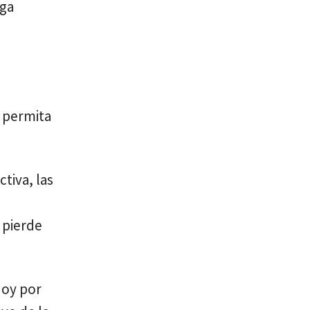
ega
e permita
tiva, las
 pierde
hoy por