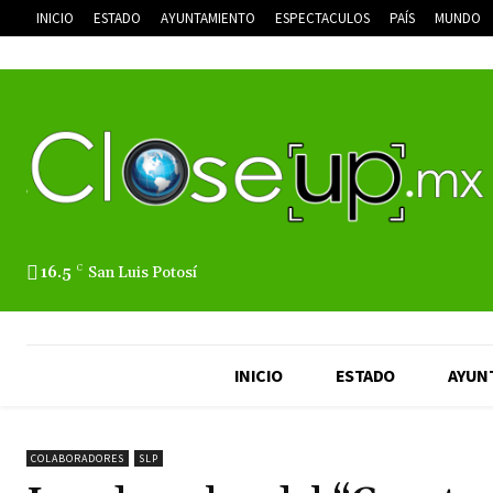
INICIO
ESTADO
AYUNTAMIENTO
ESPECTACULOS
PAÍS
MUNDO
16.5
C
San Luis Potosí
INICIO
ESTADO
AYUN
COLABORADORES
SLP