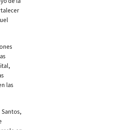
yo de la
rtalecer
uel
iones
ias
ital,
as
en las
s Santos,
e