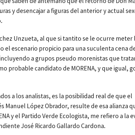
porque saben de antemano que el retorno de Don M
ras y desencajar a figuras del anterior y actual sex
.
hez Unzueta, al que si tantito se le ocurre meter
o el escenario propicio para una suculenta cena d
s, incluyendo a grupos pseudo morenistas que trata
omo probable candidato de MORENA, y que igual, go
s a los analistas, es la posibilidad real de que el
és Manuel López Obrador, resulte de esa alianza 
ENA y el Partido Verde Ecologista, me refiero a la 
ndiente José Ricardo Gallardo Cardona.