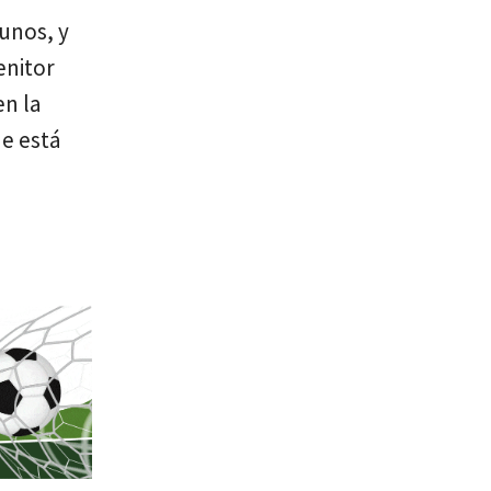
 unos, y
enitor
en la
e está