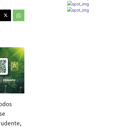
todos
se
prudente,