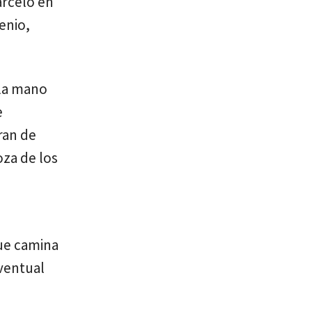
arcelo en
enio,
 la mano
e
ran de
za de los
que camina
eventual