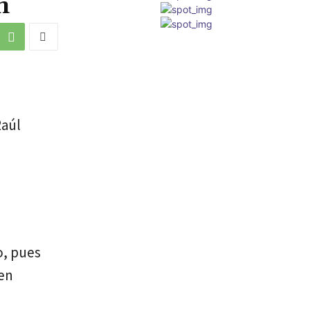
n
Raúl
o, pues
ben