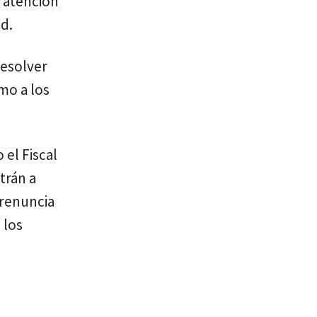
l atención
d.
resolver
mo a los
 el Fiscal
trán a
 renuncia
 los