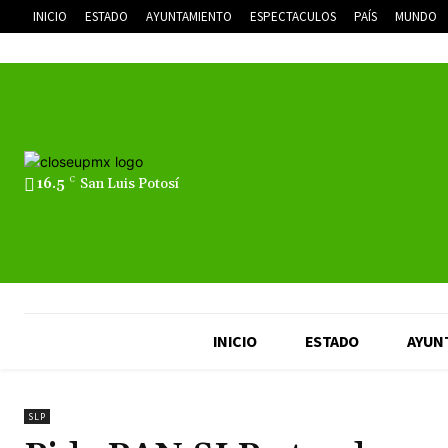
INICIO
ESTADO
AYUNTAMIENTO
ESPECTACULOS
PAÍS
MUNDO
16.5
C
San Luis Potosí
INICIO
ESTADO
AYUN
SLP