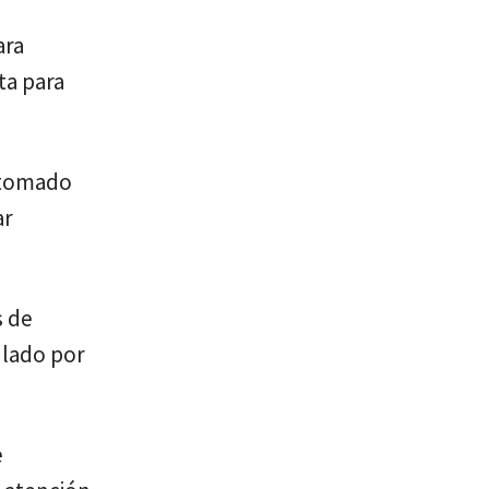
ara
ta para
n tomado
ar
s de
 lado por
e