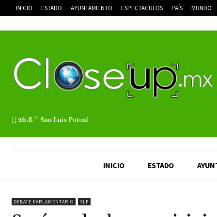
INICIO
ESTADO
AYUNTAMIENTO
ESPECTACULOS
PAÍS
MUNDO
26.8
C
San Luis Potosí
INICIO
ESTADO
AYUN
DEBATE PARLAMENTARIO
SLP