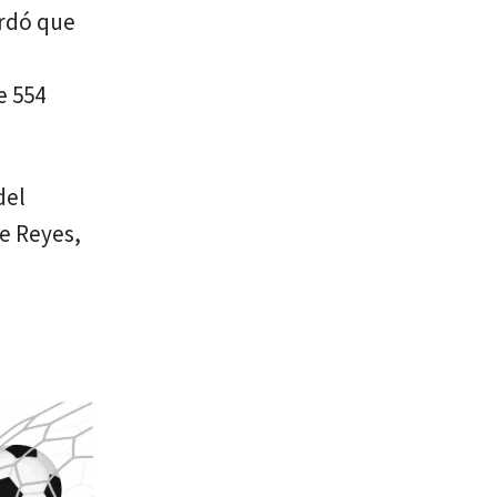
ordó que
e 554
del
de Reyes,