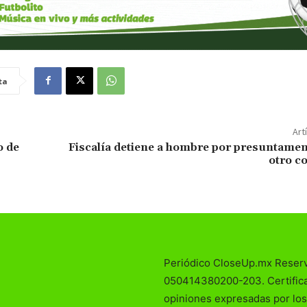
ta
Art
o de
Fiscalía detiene a hombre por presuntamen
otro c
Periódico CloseUp.mx Reser
050414380200-203. Certificad
opiniones expresadas por los