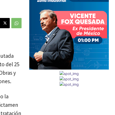
putada
to del 25
Obras y
ones.
o la
dictamen
tratación