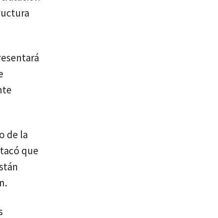
ructura
resentará
e
nte
o de la
stacó que
están
n.
s