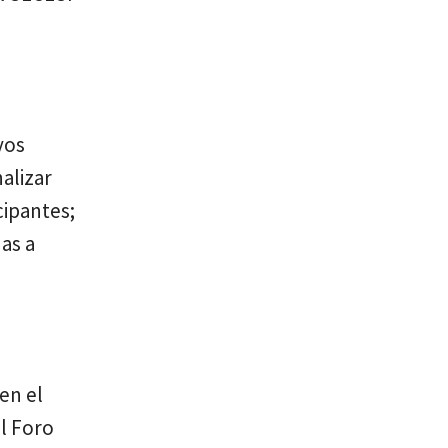
vos
alizar
cipantes;
as a
 en el
l Foro