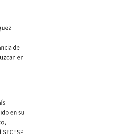
íguez
ancia de
duzcan en
aís
ido en su
co,
el SECESP