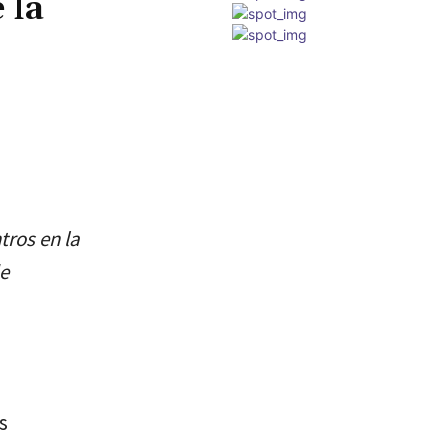
 la
tros en la
e
s