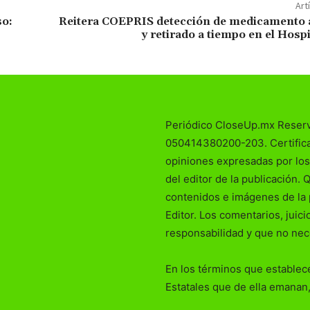
Art
so:
Reitera COEPRIS detección de medicamento 
y retirado a tiempo en el Hospi
Periódico CloseUp.mx Reser
050414380200-203. Certificad
opiniones expresadas por los
del editor de la publicación. 
contenidos e imágenes de la 
Editor. Los comentarios, juic
responsabilidad y que no nec
En los términos que establece
Estatales que de ella emanan,