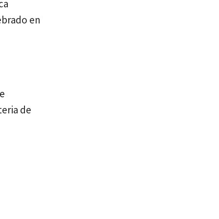
ca
lebrado en
de
teria de