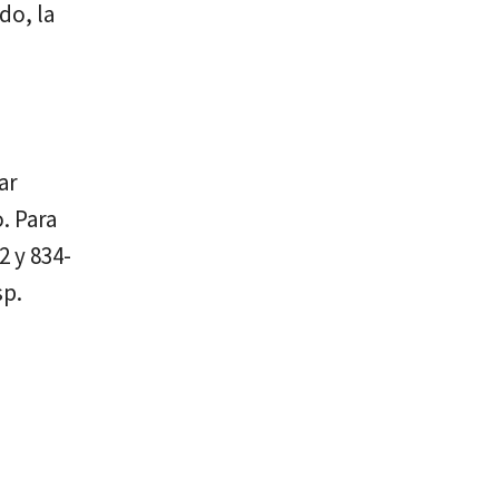
do, la
ar
. Para
2 y 834-
sp.