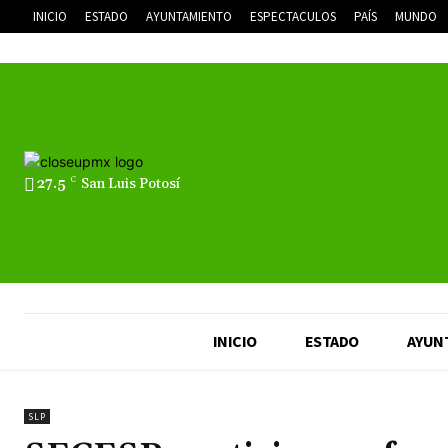
INICIO
ESTADO
AYUNTAMIENTO
ESPECTACULOS
PAÍS
MUNDO
27.5
C
San Luis Potosí
INICIO
ESTADO
AYUN
SLP