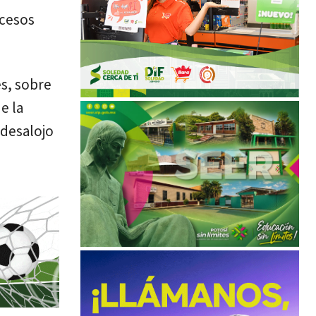
ocesos
s, sobre
e la
 desalojo