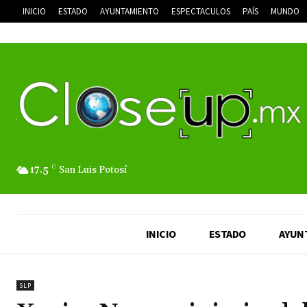
INICIO
ESTADO
AYUNTAMIENTO
ESPECTACULOS
PAÍS
MUNDO
17.5
C
San Luis Potosí
INICIO
ESTADO
AYUN
SLP