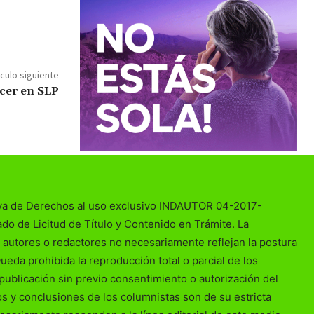
ículo siguiente
cer en SLP
va de Derechos al uso exclusivo INDAUTOR 04-2017-
o de Licitud de Título y Contenido en Trámite. La
 autores o redactores no necesariamente reflejan la postura
Queda prohibida la reproducción total o parcial de los
publicación sin previo consentimiento o autorización del
ios y conclusiones de los columnistas son de su estricta