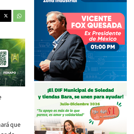
e
hará que