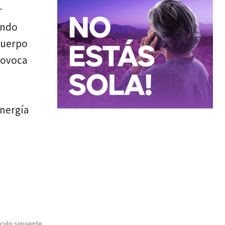
r
ando
cuerpo
rovoca
energía
ículo siguiente