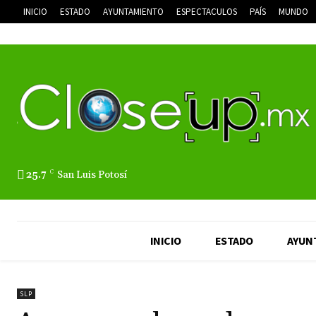
INICIO
ESTADO
AYUNTAMIENTO
ESPECTACULOS
PAÍS
MUNDO
25.7
C
San Luis Potosí
INICIO
ESTADO
AYUN
SLP