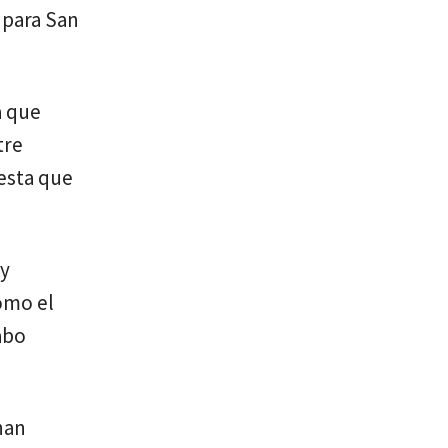
 para San
a que
tre
uesta que
 y
omo el
abo
han