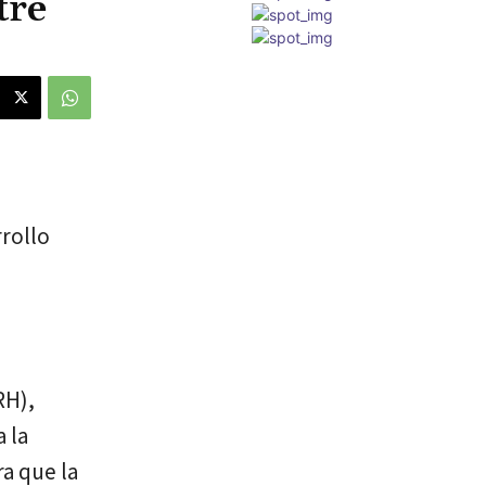
tre
rrollo
RH),
 la
ra que la