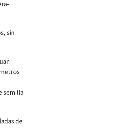
era-
, sin
Juan
 metros
e semilla
ladas de