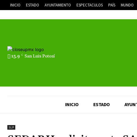
INICIO
ESTADO
AYUNTAMIENTO
ESPECTACULOS
PAÍS
MUNDO
15.9
C
San Luis Potosí
INICIO
ESTADO
AYUN
SLP