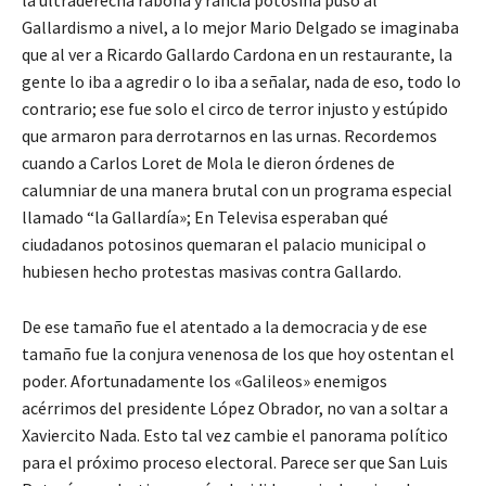
la ultraderecha rabona y rancia potosina puso al
Gallardismo a nivel, a lo mejor Mario Delgado se imaginaba
que al ver a Ricardo Gallardo Cardona en un restaurante, la
gente lo iba a agredir o lo iba a señalar, nada de eso, todo lo
contrario; ese fue solo el circo de terror injusto y estúpido
que armaron para derrotarnos en las urnas. Recordemos
cuando a Carlos Loret de Mola le dieron órdenes de
calumniar de una manera brutal con un programa especial
llamado “la Gallardía»; En Televisa esperaban qué
ciudadanos potosinos quemaran el palacio municipal o
hubiesen hecho protestas masivas contra Gallardo.
De ese tamaño fue el atentado a la democracia y de ese
tamaño fue la conjura venenosa de los que hoy ostentan el
poder. Afortunadamente los «Galileos» enemigos
acérrimos del presidente López Obrador, no van a soltar a
Xaviercito Nada. Esto tal vez cambie el panorama político
para el próximo proceso electoral. Parece ser que San Luis