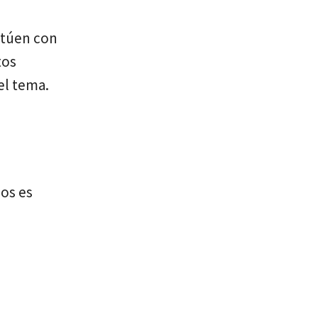
actúen con
tos
el tema.
ios es