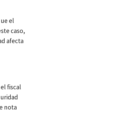
que el
este caso,
ad afecta
l fiscal
guridad
se nota