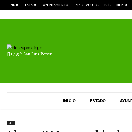
INICIO
ESTADO
AYUNTAMIENTO
ESPECTACULOS
PAÍS
MUNDO
17.5
C
San Luis Potosí
INICIO
ESTADO
AYUN
SLP