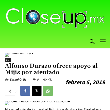
SLP
Alfonso Durazo ofrece apoyo al
Mijis por atentado
0
431
By
Sarahí Ortiz
febrero 5, 2019
El secretario de Seguridad Pública y Protección Ciudadana,