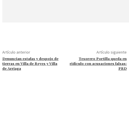
Artículo anterior
Artículo siguiente
Denuncian estafas y despojo de
Tesorero Portilla queda en
tierras en Villa de Reyes y Villa
ridículo con acusaciones falsas:
de Arriaga
PRD