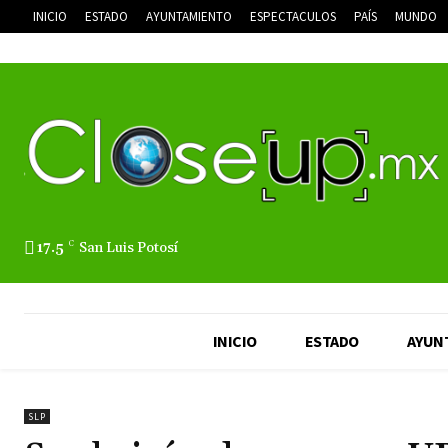
INICIO
ESTADO
AYUNTAMIENTO
ESPECTACULOS
PAÍS
MUNDO
17.5
C
San Luis Potosí
INICIO
ESTADO
AYUN
SLP