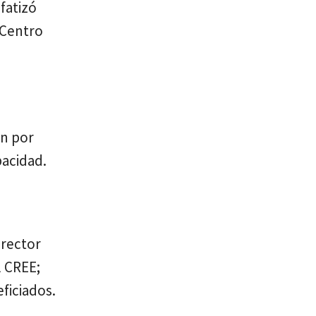
fatizó
l Centro
en por
pacidad.
irector
l CREE;
ficiados.