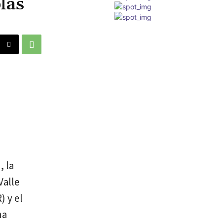
lás
, la
Valle
) y el
na