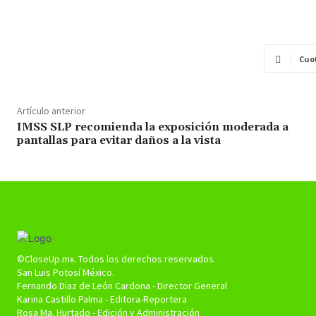
Cuo
Artículo anterior
IMSS SLP recomienda la exposición moderada a
pantallas para evitar daños a la vista
©CloseUp.mx. Todos los derechos reservados.
San Luis Potosí México.
Fernando Diaz de León Cardona - Director General
Karina Castillo Palma - Editora-Reportera
Rosa Ma. Hurtado - Edición y Administración