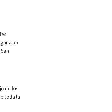
des
egar a un
e San
jo de los
de toda la