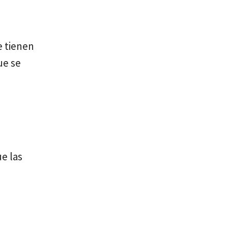
e tienen
ue se
e las