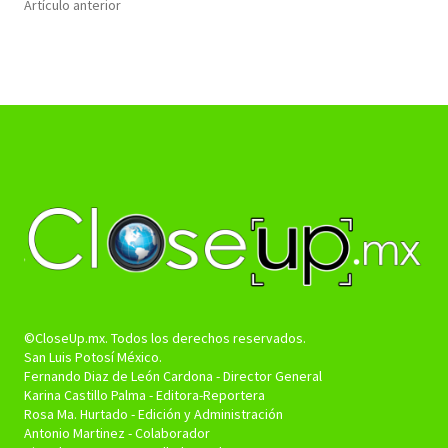
Artículo anterior
©CloseUp.mx. Todos los derechos reservados.
San Luis Potosí México.
Fernando Diaz de León Cardona - Director General
Karina Castillo Palma - Editora-Reportera
Rosa Ma. Hurtado - Edición y Administración
Antonio Martinez - Colaborador