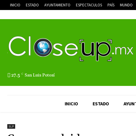
INICIO
ESTADO
AYUNTAMIENTO
ESPECTACULOS
PAÍS
MUNDO
27.5
C
San Luis Potosí
INICIO
ESTADO
AYUN
SLP