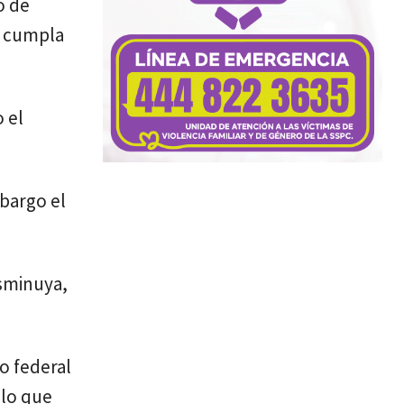
o de
e cumpla
 el
mbargo el
isminuya,
o federal
 lo que