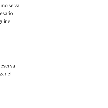
omo se va
esario
uir el
n
 reserva
zar el