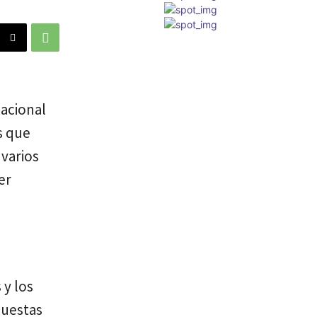
Nacional
s que
 varios
er
 y los
puestas