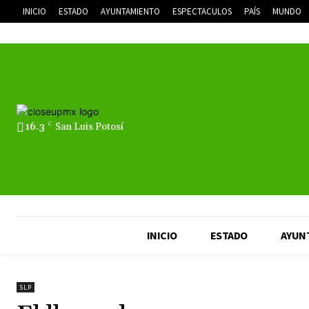
INICIO
ESTADO
AYUNTAMIENTO
ESPECTACULOS
PAÍS
MUNDO
16.3
C
San Luis Potosí
INICIO
ESTADO
AYUN
SLP