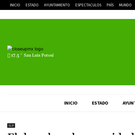
INICIO
ESTADO
AYUNTAMIENTO
ESPECTACULOS
PAÍS
MUNDO
17.5
C
San Luis Potosí
INICIO
ESTADO
AYUN
SLP