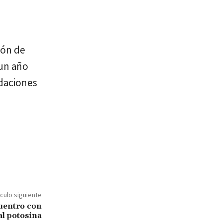
ión de
 un año
daciones
ículo siguiente
uentro con
al potosina