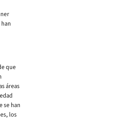
ener
o han
 de que
n
as áreas
iedad
e se han
es, los