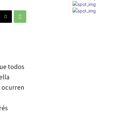
que todos
ella
s ocurren
rés