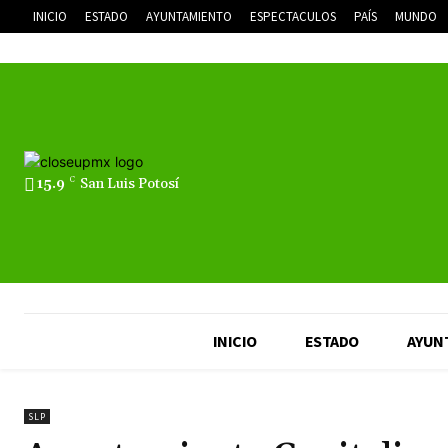
INICIO
ESTADO
AYUNTAMIENTO
ESPECTACULOS
PAÍS
MUNDO
15.9
C
San Luis Potosí
INICIO
ESTADO
AYUN
SLP