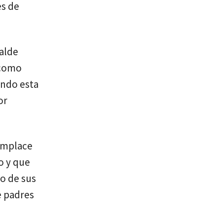
es de
calde
 como
ando esta
or
complace
o y que
lo de sus
e padres