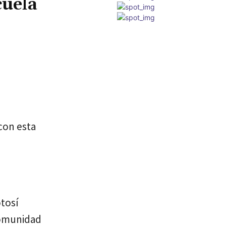
cuela
con esta
otosí
comunidad