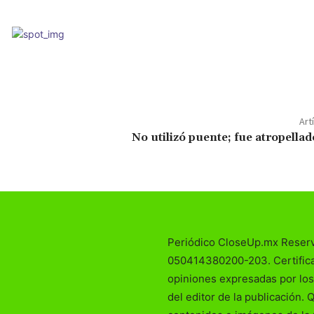
Art
No utilizó puente; fue atropella
Periódico CloseUp.mx Reser
050414380200-203. Certificad
opiniones expresadas por los
del editor de la publicación. 