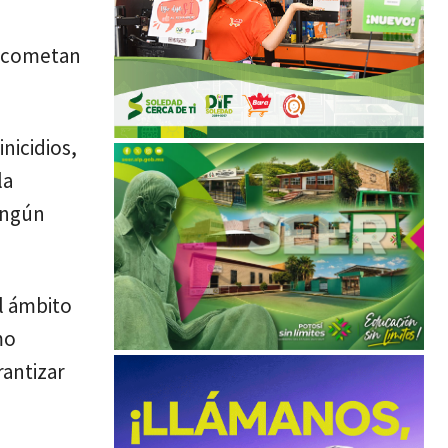
e cometan
nicidios,
la
ningún
el ámbito
mo
rantizar