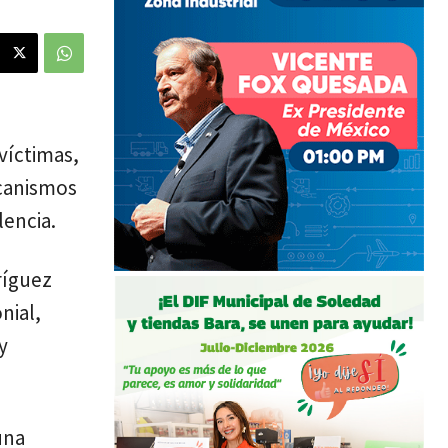
víctimas,
ecanismos
lencia.
ríguez
nial,
y
una