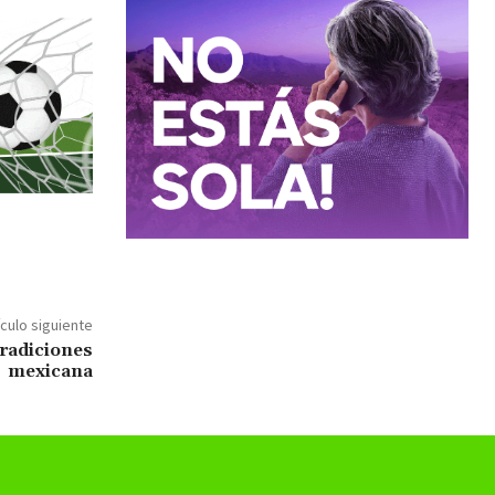
ículo siguiente
tradiciones
mexicana