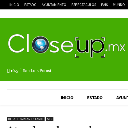
INICIO
ESTADO
AYUNTAMIENTO
ESPECTACULOS
PAÍS
MUNDO
16.3
C
San Luis Potosí
INICIO
ESTADO
AYUN
DEBATE PARLAMENTARIO
SLP