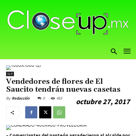
SLP
Vendedores de flores de El
Saucito tendrán nuevas casetas
0
453
By
Redacción
octubre 27, 2017
–
Comerciantes del panteón agradecieron al alcalde por