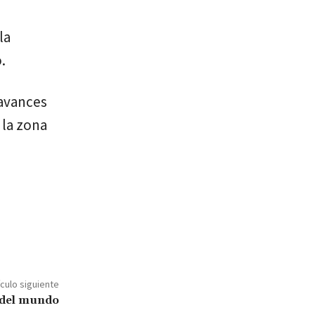
la
.
 avances
 la zona
ículo siguiente
 del mundo