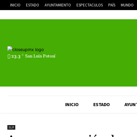
INICIO
ESTADO
AYUNTAMIENTO
ESPECTACULOS
PAÍS
MUNDO
23.3
C
San Luis Potosí
INICIO
ESTADO
AYUN
SLP