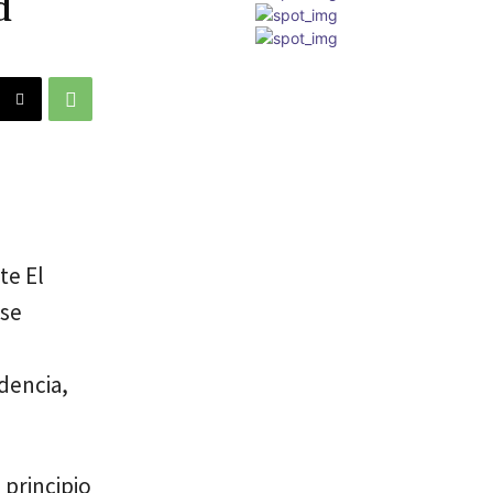
d
te El
 se
dencia,
 principio