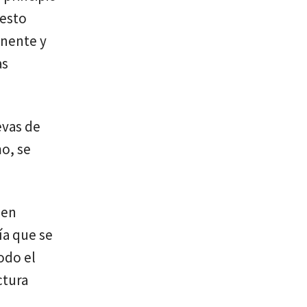
uesto
anente y
as
evas de
o, se
 en
ía que se
odo el
ctura