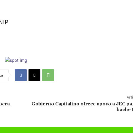
ONIP
ta
Art
pera
Gobierno Capitalino ofrece apoyo a JEC pa
bache 