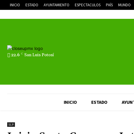
INICIO
ESTADO
AYUNTAMIENTO
ESPECTACULOS
PAÍS
MUNDO
22.6
C
San Luis Potosí
INICIO
ESTADO
AYUN
SLP