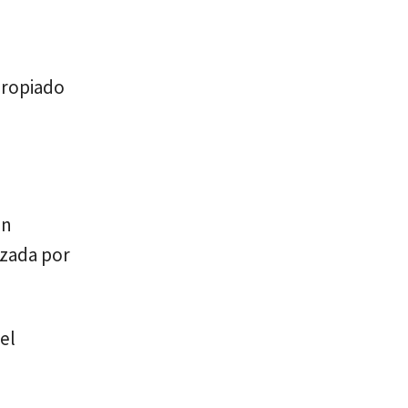
propiado
ón
izada por
el