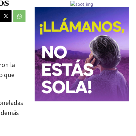
os
ron la
lo que
toneladas
 además