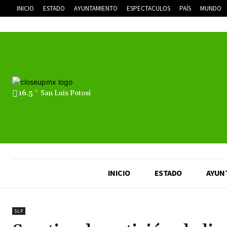
INICIO
ESTADO
AYUNTAMIENTO
ESPECTACULOS
PAÍS
MUNDO
16.5
C
San Luis Potosí
INICIO
ESTADO
AYUN
SLP