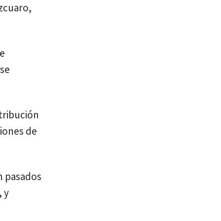
zcuaro,
se
 se
tribución
ciones de
en pasados
, y