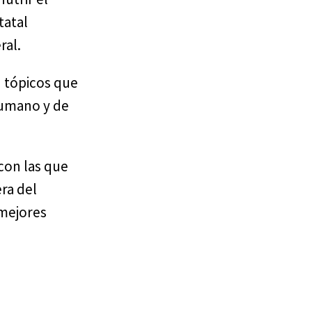
tatal
ral.
n tópicos que
humano y de
con las que
ra del
 mejores