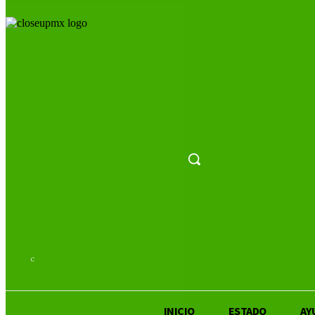
27.5
C
San Luis Potosí
INICIO
ESTADO
AY