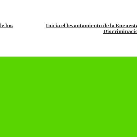
de los
Inicia el levantamiento de la Encues
Discriminaci