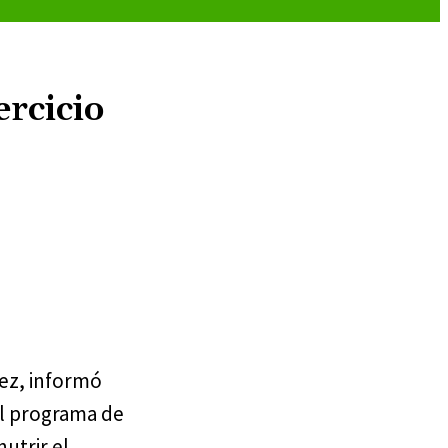
ercicio
ez, informó
el programa de
nutrir el