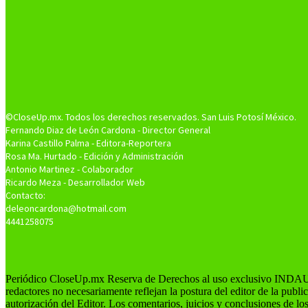
©CloseUp.mx. Todos los derechos reservados. San Luis Potosí México.
Fernando Diaz de León Cardona - Director General
Karina Castillo Palma - Editora-Reportera
Rosa Ma. Hurtado - Edición y Administración
Antonio Martinez - Colaborador
Ricardo Meza - Desarrollador Web
Contacto:
deleoncardona@hotmail.com
4441258075
Periódico CloseUp.mx Reserva de Derechos al uso exclusivo INDAUT
redactores no necesariamente reflejan la postura del editor de la publ
autorización del Editor. Los comentarios, juicios y conclusiones de lo