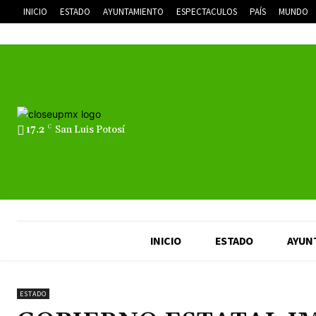
INICIO
ESTADO
AYUNTAMIENTO
ESPECTACULOS
PAÍS
MUNDO
17.2
C
San Luis Potosí
INICIO
ESTADO
AYUN
ESTADO