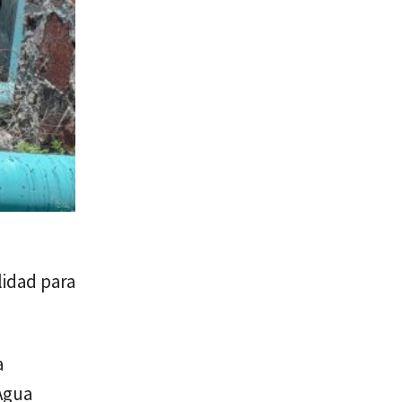
lidad para
a
 Agua