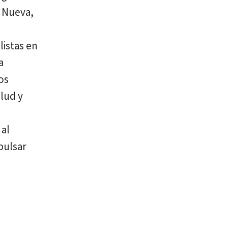
a Nueva,
listas en
a
os
alud y
 al
pulsar