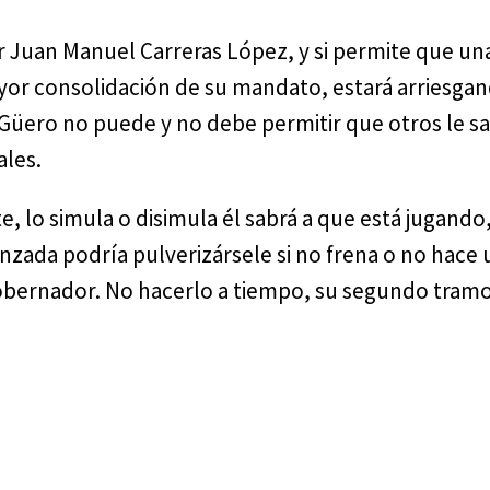
r Juan Manuel Carreras López, y si permite que una
mayor consolidación de su mandato, estará arriesga
 Güero no puede y no debe permitir que otros le s
ales.
te, lo simula o disimula él sabrá a que está jugand
nzada podría pulverizársele si no frena o no hace u
obernador. No hacerlo a tiempo, su segundo tramo 