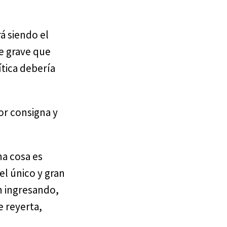
á siendo el
ue grave que
ítica debería
or consigna y
a cosa es
el único y gran
n ingresando,
 reyerta,