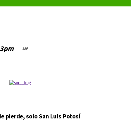
43pm
859
Cuota
e pierde, solo San Luis Potosí