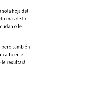
 sola hoja del
ndo más de lo
acudan o le
o, pero también
n alto en el
le resultará