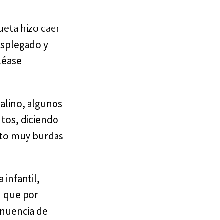
ueta hizo caer
esplegado y
léase
talino, algunos
ntos, diciendo
erto muy burdas
infantil,
n que por
anuencia de