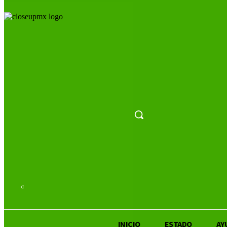
21.5
C
San Luis Potosí
INICIO
ESTADO
AY