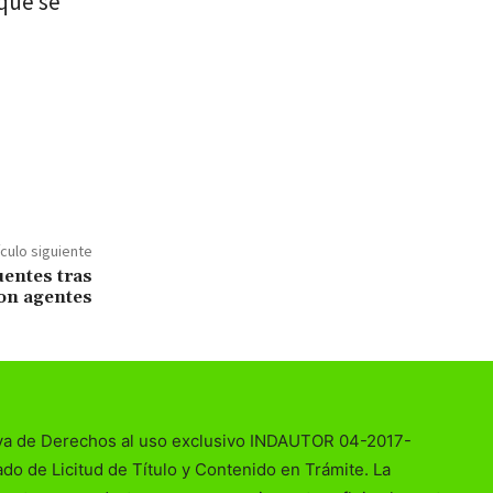
que se
ículo siguiente
uentes tras
on agentes
va de Derechos al uso exclusivo INDAUTOR 04-2017-
o de Licitud de Título y Contenido en Trámite. La