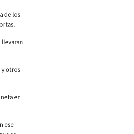
a de los
ortas.
 llevaran
 y otros
oneta en
en ese