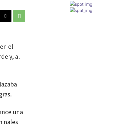
en el
de y, al
plazaba
gras.
cance una
minales