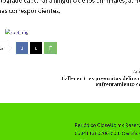
logrado capturar a ninguno de los criminales, aun
ones correspondientes.
ta
Art
Fallecen tres presuntos delinc
enfrentamiento c
Periódico CloseUp.mx Reser
050414380200-203. Certificad