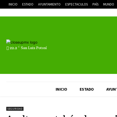
INICIO
ESTADO
AYUNTAMIENTO
ESPECTACULOS
PAÍS
MUNDO
22.2
C
San Luis Potosí
INICIO
ESTADO
AYUN
SEGURIDAD