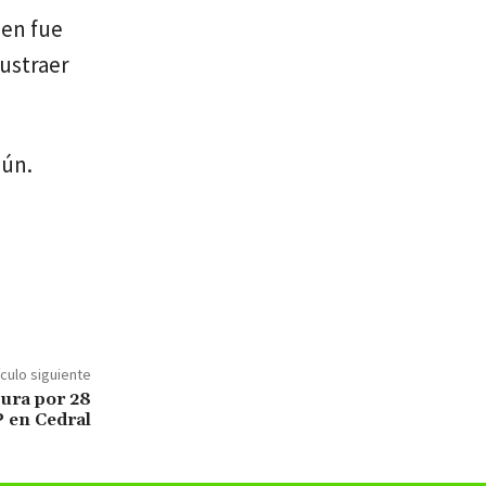
ien fue
ustraer
mún.
ículo siguiente
tura por 28
 en Cedral