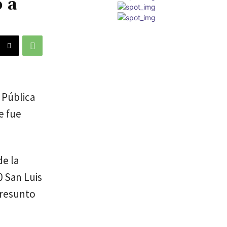
o a
 Pública
e fue
de la
0 San Luis
presunto