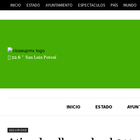
INICIO
ESTADO
AYUNTAMIENTO
ESPECTACULOS
PAÍS
MUNDO
22.6
C
San Luis Potosí
INICIO
ESTADO
AYUN
SEGURIDAD