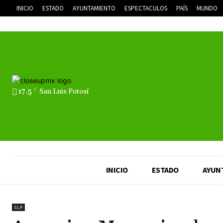
INICIO
ESTADO
AYUNTAMIENTO
ESPECTACULOS
PAÍS
MUNDO
17.5
C
San Luis Potosí
INICIO
ESTADO
AYUN
SLP