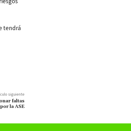
riesgos
se tendrá
ículo siguiente
onar faltas
 por la ASE