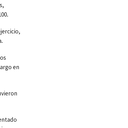
s,
100.
jercicio,
a.
los
bargo en
uvieron
sentado