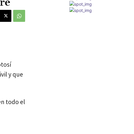
re
otosí
vil y que
en todo el