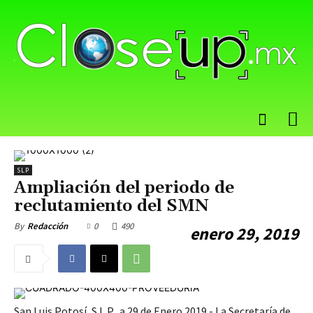
SLP
Ampliación del periodo de
reclutamiento del SMN
0
490
By
Redacción
enero 29, 2019
San Luis Potosí, S.L.P., a 29 de Enero 2019.- La Secretaría de