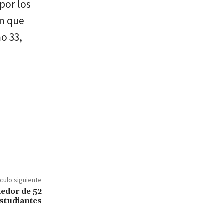
 por los
en que
o 33,
ículo siguiente
dedor de 52
estudiantes