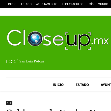
INICIO
ESTADO
AYUNTAMIENTO
ESPECTACULOS
PAÍS
MUNDO
17.2
C
San Luis Potosí
INICIO
ESTADO
AYUN
SLP