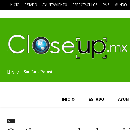
INICIO
ESTADO
AYUNTAMIENTO
ESPECTACULOS
PAÍS
MUNDO
25.7
C
San Luis Potosí
INICIO
ESTADO
AYUN
SLP