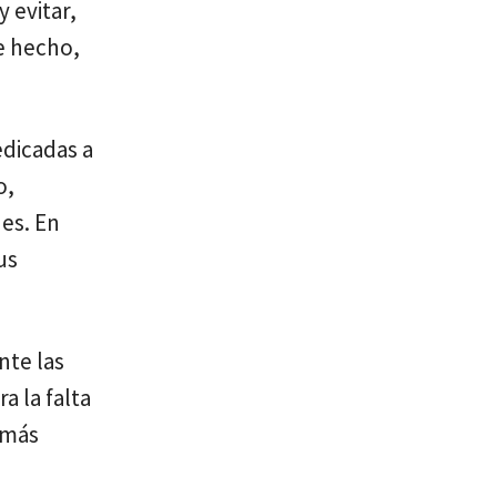
 evitar,
te hecho,
edicadas a
o,
es. En
us
nte las
a la falta
 más