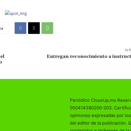
ta
Art
el
Entregan reconocimiento a instruc
o
Periódico CloseUp.mx Reser
050414380200-203. Certificad
opiniones expresadas por los
del editor de la publicación. 
contenidos e imágenes de la 