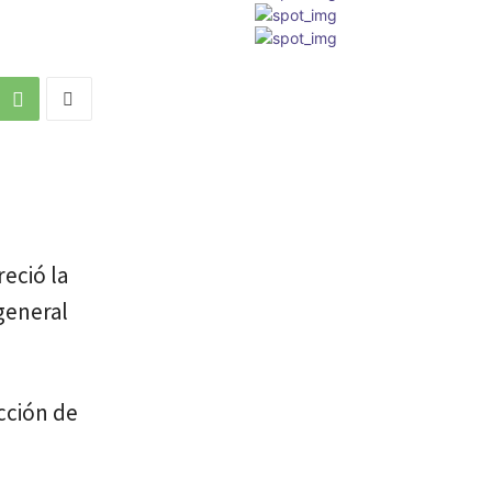
eció la
 general
cción de