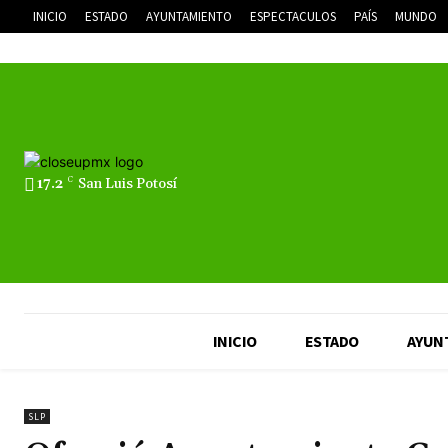
INICIO
ESTADO
AYUNTAMIENTO
ESPECTACULOS
PAÍS
MUNDO
17.2
C
San Luis Potosí
INICIO
ESTADO
AYUN
SLP