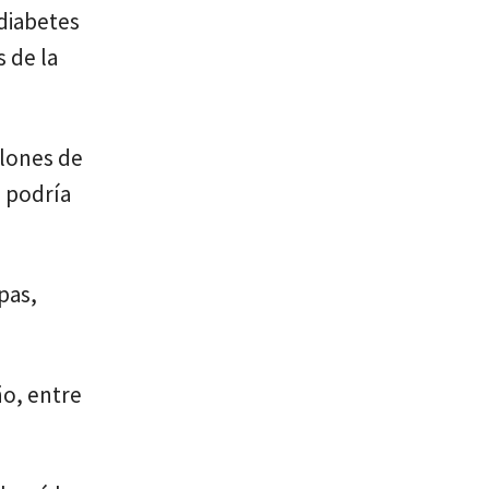
diabetes
 de la
llones de
s podría
pas,
ño, entre