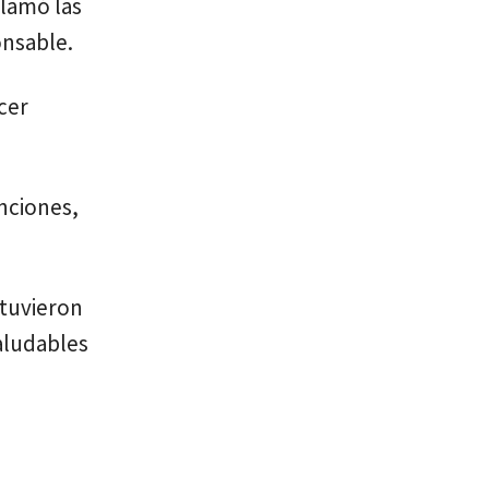
llamó las
onsable.
cer
nciones,
stuvieron
aludables