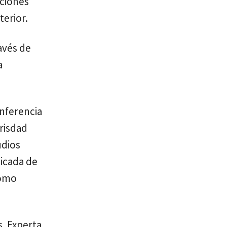
cciones
terior.
avés de
a
onferencia
erisdad
udios
licada de
como
s. Experta