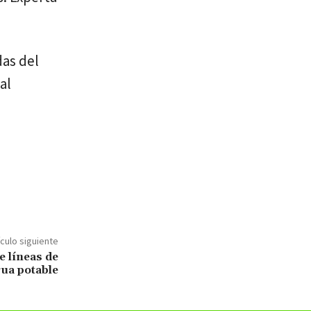
das del
al
ículo siguiente
 líneas de
ua potable