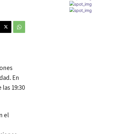
iones
idad. En
 las 19:30
n el