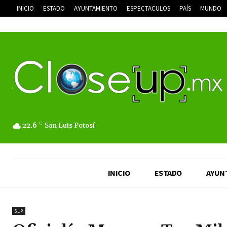
INICIO
ESTADO
AYUNTAMIENTO
ESPECTACULOS
PAÍS
MUNDO
22.6
C
San Luis Potosí
INICIO
ESTADO
AYUN
SLP